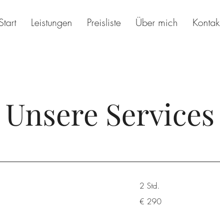
Start
Leistungen
Preisliste
Über mich
Kontak
Unsere Services
2 Std.
290
€ 290
Euro