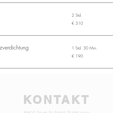
2 Std.
310
€ 310
Euro
zverdichtung
1 Std. 30 Min.
190
€ 190
Euro
KONTAKT
We'd love to hear from you