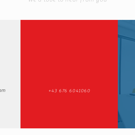
om
+43 676 6041060