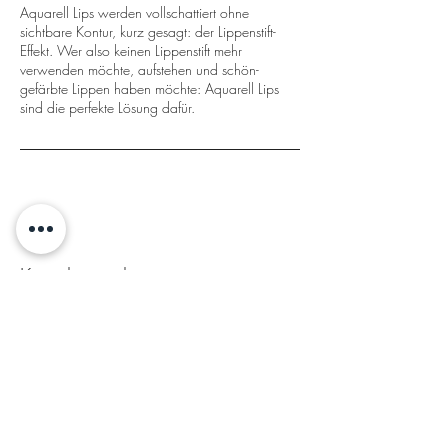
Aquarell Lips werden vollschattiert ohne
sichtbare Kontur, kurz gesagt: der Lippenstift-
Effekt. Wer also keinen Lippenstift mehr
verwenden möchte, aufstehen und schön-
gefärbte Lippen haben möchte: Aquarell Lips
sind die perfekte Lösung dafür.
Kontaktangaben
Salzburg, Österreich
Birkengasse 7
5760 Saalfelden
Whatsapp
:
+43 676 6041060