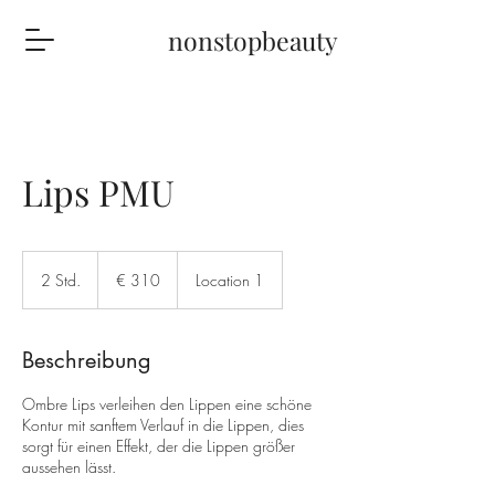
nonstopbeauty
Lips PMU
310
Euro
2 Std.
2
€ 310
Location 1
S
t
d
Beschreibung
.
Ombre Lips verleihen den Lippen eine schöne
Kontur mit sanftem Verlauf in die Lippen, dies
sorgt für einen Effekt, der die Lippen größer
aussehen lässt.